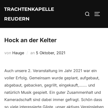
Zum
TRACHTENKAPELLE
Inhalt
Suchen
SEIT
springen
REUDERN
nach:
Hock an der Kelter
Veröffentlicht
von
Hauge
an
5 Oktober, 2021
am
Auch unsere 2. Veranstaltung im Jahr 2021 war ein
voller Erfolg. Gemeinsam wurde geplant, aufgebaut,
abgebaut, gebacken, gegrillt, eingekauft,……. und
natürlich Musik gespielt. Ein guter Zusammenhalt und
Kameradschaft sind dabei immer gefragt. Schön dass
so viele interessierte Gäste unser aktives Vereinsleben