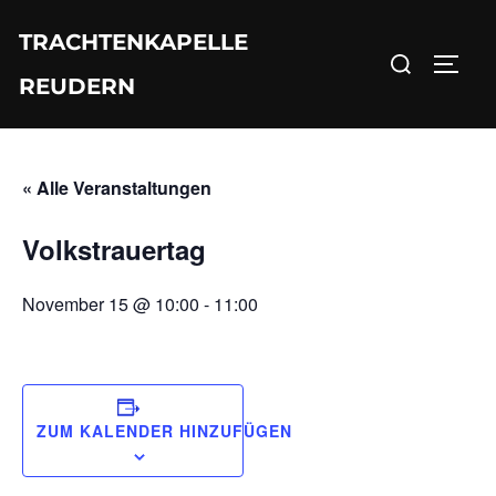
Zum
TRACHTENKAPELLE
Inhalt
Suchen
SEIT
springen
REUDERN
nach:
« Alle Veranstaltungen
Volkstrauertag
November 15 @ 10:00
-
11:00
ZUM KALENDER HINZUFÜGEN