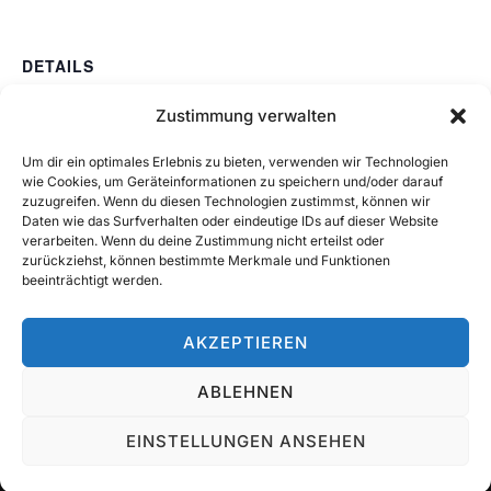
DETAILS
Datum:
Zustimmung verwalten
November 15
Um dir ein optimales Erlebnis zu bieten, verwenden wir Technologien
Zeit:
wie Cookies, um Geräteinformationen zu speichern und/oder darauf
10:00 - 11:00
zuzugreifen. Wenn du diesen Technologien zustimmst, können wir
Daten wie das Surfverhalten oder eindeutige IDs auf dieser Website
verarbeiten. Wenn du deine Zustimmung nicht erteilst oder
zurückziehst, können bestimmte Merkmale und Funktionen
Weinfest MV Beuren
beeinträchtigt werden.
AKZEPTIEREN
ABLEHNEN
Rechtliches
Copyright © 2026 Trachtenkapelle Reudern
EINSTELLUNGEN ANSEHEN
Inspiro Theme
von
WPZOOM