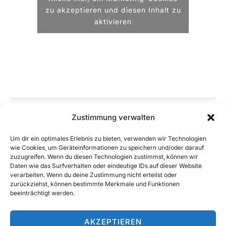
zu akzeptieren und diesen Inhalt zu
aktivieren
Zustimmung verwalten
VERANSTALTUNGSORT
Fellhorn Obersdorf
Um dir ein optimales Erlebnis zu bieten, verwenden wir Technologien
wie Cookies, um Geräteinformationen zu speichern und/oder darauf
Bayern
Germany
Google Karte anzeigen
zuzugreifen. Wenn du diesen Technologien zustimmst, können wir
Daten wie das Surfverhalten oder eindeutige IDs auf dieser Website
verarbeiten. Wenn du deine Zustimmung nicht erteilst oder
zurückziehst, können bestimmte Merkmale und Funktionen
Vereinsausflug nach Obersdorf
Platzkonzert – MV Reudern
beeinträchtigt werden.
AKZEPTIEREN