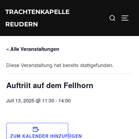
Zum
TRACHTENKAPELLE
Inhalt
Suchen
SEIT
springen
REUDERN
nach:
« Alle Veranstaltungen
Diese Veranstaltung hat bereits stattgefunden.
Auftriit auf dem Fellhorn
Juli 13, 2025 @ 11:30
-
14:00
ZUM KALENDER HINZUFÜGEN